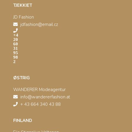
TJEKKIET
JD Fashion
jdfashion@email.cz
+4
20
60
31
95
98
2
ØSTRIG
WANDERER Modeagentur
info@wandererfashion.at
+ 43 664 340 43 88
FINLAND