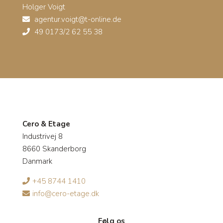
Holger Voigt
agentur.voigt@t-online.de
49 0173/2 62 55 38
Cero & Etage
Industrivej 8
8660 Skanderborg
Danmark
+45 8744 1410
info@cero-etage.dk
Følg os