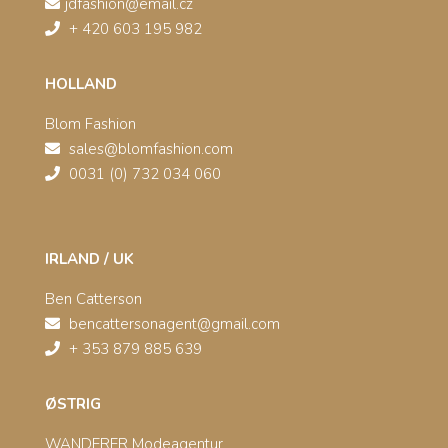
jdfashion@email.cz
+ 420 603 195 982
HOLLAND
Blom Fashion
sales@blomfashion.com
0031 (0) 732 034 060
IRLAND / UK
Ben Catterson
bencattersonagent@gmail.com
+ 353 879 885 639
ØSTRIG
WANDERER Modeagentur