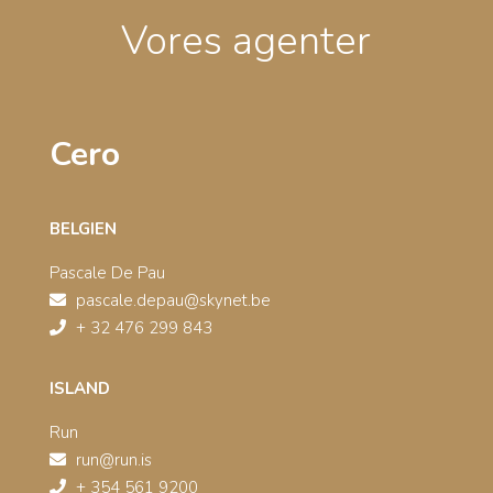
Vores agenter
Cero
BELGIEN
Pascale De Pau
pascale.depau@skynet.be
+ 32 476 299 843
ISLAND
Run
run@run.is
+ 354 561 9200