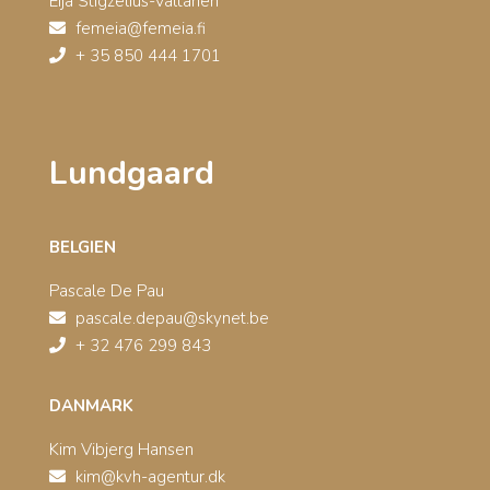
Eija Stigzelius-Valtanen
femeia@femeia.fi
+ 35 850 444 1701
Lundgaard
BELGIEN
Pascale De Pau
pascale.depau@skynet.be
+ 32 476 299 843
DANMARK
Kim Vibjerg Hansen
kim@kvh-agentur.dk