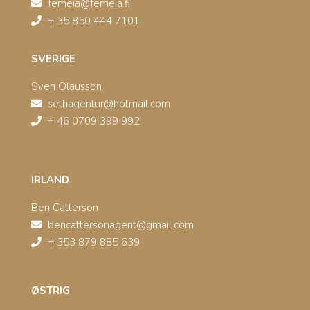
femeia@femeia.fi
+ 35 850 444 7101
SVERIGE
Sven Olausson
sethagentur@hotmail.com
+ 46 0709 399 992
IRLAND
Ben Catterson
bencattersonagent@gmail.com
+ 353 879 885 639
ØSTRIG