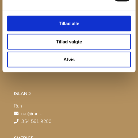
Jörg Droppelmann
j.droppelmann@freenet.de
+49 0 2501 25114
Tillad alle
TYSKLAND, syd
Tillad valgte
André Weber
aws-mode@arcor.de
Afvis
+ 49 175 520 0880
ISLAND
Run
run@run.is
354 561 9200