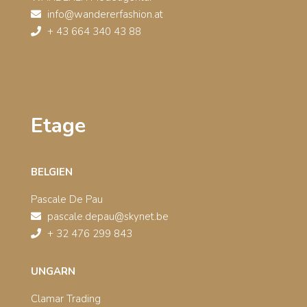
info@wandererfashion.at
+ 43 664 340 43 88
Etage
BELGIEN
Pascale De Pau
pascale.depau@skynet.be
+ 32 476 299 843
UNGARN
Clamar Trading