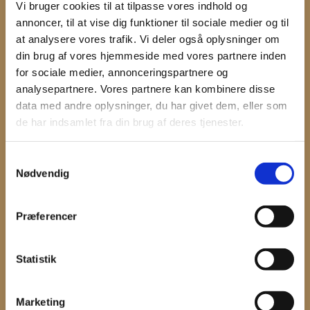
Brian Magnussen
Vi bruger cookies til at tilpasse vores indhold og
bm@cero-etage.dk
annoncer, til at vise dig funktioner til sociale medier og til
+ 45 2924 2838
at analysere vores trafik. Vi deler også oplysninger om
din brug af vores hjemmeside med vores partnere inden
for sociale medier, annonceringspartnere og
NORGE, nord
analysepartnere. Vores partnere kan kombinere disse
Anita Engebraaten
data med andre oplysninger, du har givet dem, eller som
a.engebraaten@live.no
de har indsamlet fra din brug af deres tjenester.
+ 47 9092 5727
Samtykkevalg
Nødvendig
TYSKLAND, nord
Præferencer
Brian Magnussen
bm@cero-etage.dk
+45 2924 2838
Statistik
TYSKLAND, vest
Marketing