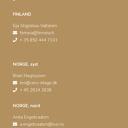
FINLAND
Eija Stigzelius-Valtanen
femeia@femeia.fi
+ 35 850 444 7101
NORGE, syd
Brian Magnussen
bm@cero-etage.dk
+ 45 2924 2838
NORGE, nord
Anita Engebraaten
a.engebraaten@live.no