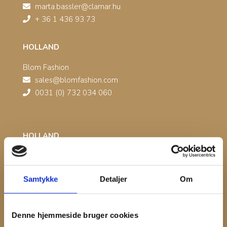
marta.bassler@clamar.hu
+ 36 1 436 93 73
HOLLAND
Blom Fashion
sales@blomfashion.com
0031 (0) 732 034 060
HOLLAND
Barry Kuijlenburg
barry@mbfashionagency.nl
Samtykke
Detaljer
Om
+ 31 6532 71140
Norge, syd
Denne hjemmeside bruger cookies